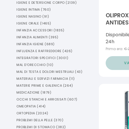
IGIENE E DETERSIONE CORPO
(
2139
)
IGIENE INTIMA
(
760
)
OLIPRO
IGIENE NASINO
(
91
)
ANTIDE
IGIENE ORALE
(
1465
)
DERMAT
INFANZIA ACCESSORI
(
1835
)
Disponibil
CUOIO C
INFANZIA ALIMENTI
(
395
)
24h
150 ML
INFANZIA IGIENE
(
689
)
Prima era:
€
INFLUENZA E RAFFREDDORE
(
426
)
INTEGRATORI SPECIFICI
(
3001
)
VA
MAL D'ORECCHIO
(
10
)
MAL DI TESTA E DOLORI MESTRUALI
(
43
)
MATERIALI E SERVIZI FARMACIA
(
11
)
MATERIE PRIME E GALENICA
(
264
)
MEDICAZIONE
(
1879
)
OCCHI STANCHI E ARROSSATI
(
607
)
OMEOPATIA
(
414
)
ORTOPEDIA
(
2024
)
PROBLEMI DELLA PELLE
(
370
)
PROBLEMI DI STOMACO
(
382
)