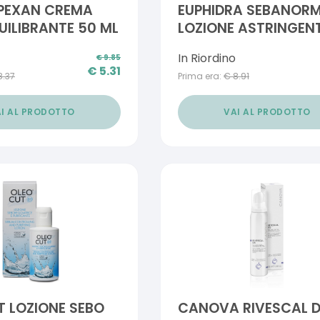
PEXAN CREMA
EUPHIDRA SEBANOR
UILIBRANTE 50 ML
LOZIONE ASTRINGEN
250 ML
In Riordino
€
9.85
€
5.31
8.37
Prima era:
€
8.91
I AL PRODOTTO
VAI AL PRODOTTO
 LOZIONE SEBO
CANOVA RIVESCAL 