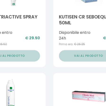
 TRIACTIVE SPRAY
KUTISEN CR SEBOEQU
50ML
e entro
Disponibile entro
€
29.50
24h
26.52
Prima era:
€
26.25
I AL PRODOTTO
VAI AL PRODOTTO