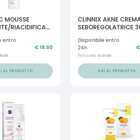
C MOUSSE
CLINNIX AKNE CREM
TE/RIACIDIFICANTE
SEBOREGOLATRICE 3
MUCOSE 150 ML
e entro
Disponibile entro
€
18.50
24h
18.38
Prima era:
€
21.98
I AL PRODOTTO
VAI AL PRODOTTO