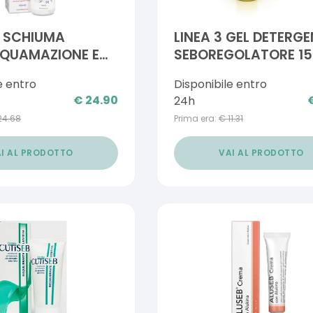
X SCHIUMA
LINEA 3 GEL DETERG
SQUAMAZIONE E
SEBOREGOLATORE 15
ITE SEBORROICA
e entro
Disponibile entro
APELLUTO E PELLE
€
24.90
24h
24.68
Prima era:
€
11.31
I AL PRODOTTO
VAI AL PRODOTTO