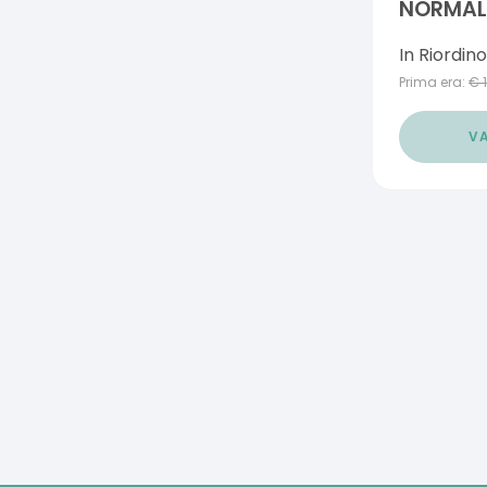
NORMALI
ML
In Riordino
Prima era:
€
VA