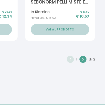
SEBONORM PELLI MISTE E
GRASSE 40 ML
In Riordino
€
20.50
€
17.80
€
12.34
€
10.57
Prima era:
€
16.02
VAI AL PRODOTTO
1
di
2