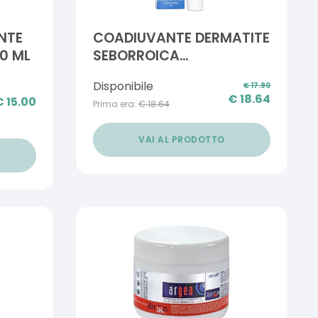
ENTE
COADIUVANTE DERMATITE
0 ML
SEBORROICA
NICOTINAMIDE DS CREMA
Disponibile
€
17.90
30 G
€
18.64
€
15.00
Prima era:
€
18.64
VAI AL PRODOTTO