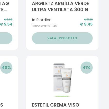
M AG
ARGILETZ ARGILLA VERDE
TE
ULTRA VENTILATA 300 G
In Riordino
€
9.90
€
11.20
€
5.54
€
9.45
Prima era:
€
9.45
VAI AL PRODOTTO
40
%
41
%
DS
ESTETIL CREMA VISO