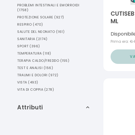
PROBLEMI INTESTINALI E EMORROIDI
(
1758
)
CUTISEB
PROTEZIONE SOLARE
(
927
)
ML
RESPIRO
(
470
)
SALUTE DEL NEONATO
(
161
)
Disponibil
SANITARIA
(
2174
)
Prima era:
€
SPORT
(
396
)
TEMPERATURA
(
118
)
VA
TERAPIA CALDO/FREDDO
(
155
)
TEST E ANALISI
(
156
)
TRAUMI E DOLORI
(
972
)
VISTA
(
493
)
VITA DI COPPIA
(
278
)
Attributi