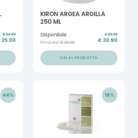
L
KIRON ARGEA ARGILLA
250 ML
Disponibile
€
24.00
€
29.00
€
25.00
€
30.90
Prima era:
€
28.98
VAI AL PRODOTTO
44
%
16
%