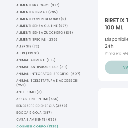
ALIMENTI BIOLOGICI
(
377
)
ALIMENTI NORMALI
(
295
)
ALIMENTI POVERI DI SODIO
(
9
)
BIRETIX
ALIMENTI SENZA GLUTINE
(
977
)
100 ML
ALIMENTI SENZA ZUCCHERO
(
105
)
Disponibil
ALIMENTI SPECIALI
(
236
)
24h
ALLERGIE
(
72
)
ALTRI
(
13970
)
Prima era:
€
ANIMALI ALIMENTI
(
105
)
ANIMALI ANTIPARASSITARI
(
30
)
VA
ANIMALI INTEGRATORI SPECIFICI
(
607
)
ANIMALI TOELETTATURA E ACCESSORI
(
259
)
ANTI-FUMO
(
3
)
ASSORBENTI INTIMI
(
465
)
BENESSERE ED ENERGIA
(
3589
)
BOCCA E GOLA
(
387
)
CASA E AMBIENTE
(
638
)
COSMESI CORPO
(
1326
)