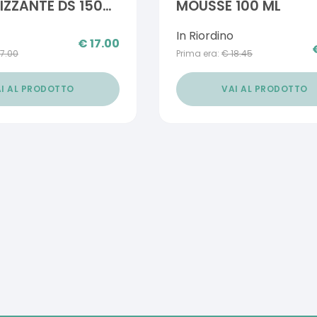
ZZANTE DS 150
MOUSSE 100 ML
In Riordino
€
17.00
17.00
Prima era:
€
18.45
I AL PRODOTTO
VAI AL PRODOTTO