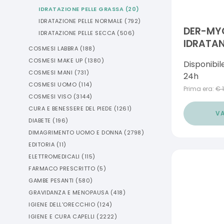
IDRATAZIONE PELLE GRASSA
(
20
)
IDRATAZIONE PELLE NORMALE
(
792
)
DER-MY
IDRATAZIONE PELLE SECCA
(
506
)
IDRATAN
COSMESI LABBRA
(
188
)
CUTE E 
COSMESI MAKE UP
(
1380
)
Disponibil
COSMESI MANI
(
731
)
24h
COSMESI UOMO
(
114
)
Prima era:
€
COSMESI VISO
(
3144
)
CURA E BENESSERE DEL PIEDE
(
1261
)
VA
DIABETE
(
196
)
DIMAGRIMENTO UOMO E DONNA
(
2798
)
EDITORIA
(
11
)
ELETTROMEDICALI
(
115
)
FARMACO PRESCRITTO
(
5
)
GAMBE PESANTI
(
580
)
GRAVIDANZA E MENOPAUSA
(
418
)
IGIENE DELL'ORECCHIO
(
124
)
IGIENE E CURA CAPELLI
(
2222
)