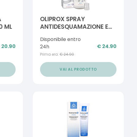
A
OLIPROX SPRAY
0 ML
ANTIDESQUAMAZIONE E
DERMATITE SEBORROICA
Disponibile entro
CUOIO CAPELLUTO E PELLE
€
20.90
€
24.90
24h
150 ML
Prima era:
€
24.90
VAI AL PRODOTTO