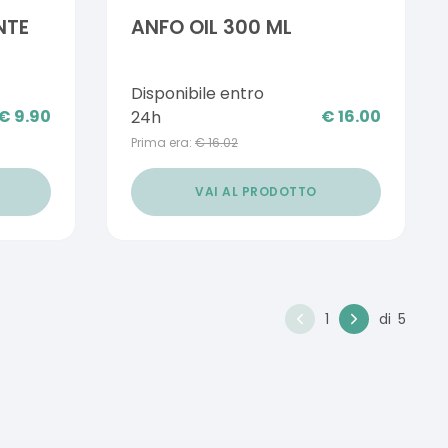
NTE
ANFO OIL 300 ML
Disponibile entro
€
9.90
€
16.00
24h
Prima era:
€
16.02
VAI AL PRODOTTO
1
di
5