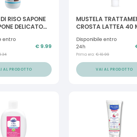
 DI RISO SAPONE
MUSTELA TRATTAME
PONE DELICATO
CROSTA LATTEA 40 
e entro
Disponibile entro
€
9.99
24h
9.34
Prima era:
€
10.99
I AL PRODOTTO
VAI AL PRODOTTO