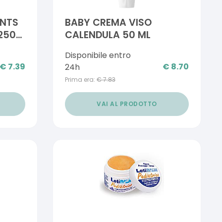
NTS
BABY CREMA VISO
 250
CALENDULA 50 ML
Disponibile entro
€
7.39
€
8.70
24h
Prima era:
€
7.83
VAI AL PRODOTTO