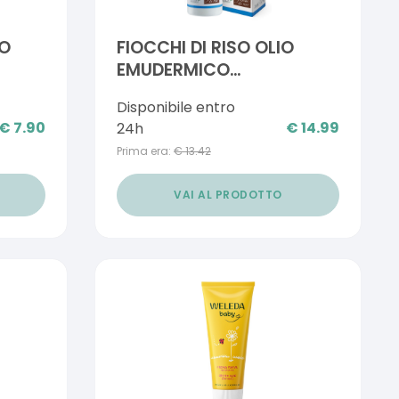
SO
FIOCCHI DI RISO OLIO
EMUDERMICO
ELASTICIZZANTE 70 ML
Disponibile entro
€
7.90
€
14.99
24h
Prima era:
€
13.42
VAI AL PRODOTTO