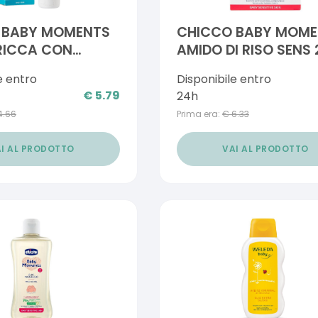
 BABY MOMENTS
CHICCO BABY MOME
RICCA CON
AMIDO DI RISO SENS
 KARITE' E
G
e entro
Disponibile entro
A E 100 ML
€
5.79
24h
4.66
Prima era:
€
6.33
I AL PRODOTTO
VAI AL PRODOTTO