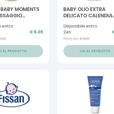
 BABY MOMENTS
BABY OLIO EXTRA
ASSAGGIO
DELICATO CALENDUL
VE 200 ML
200 ML
e entro
Disponibile entro
€
6.29
24h
6.42
Prima era:
€
13.13
I AL PRODOTTO
VAI AL PRODOTTO