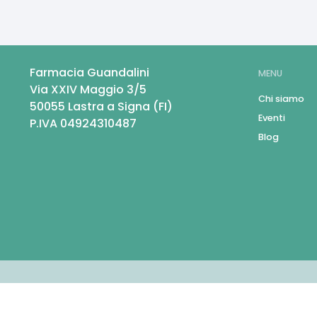
Farmacia Guandalini
MENU
Via XXIV Maggio 3/5
Chi siamo
50055
Lastra a Signa
(
FI
)
Eventi
P.IVA
04924310487
Blog
© Ecommerce Farmacie