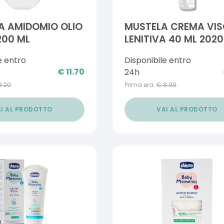
A AMIDOMIO OLIO
MUSTELA CREMA VI
200 ML
LENITIVA 40 ML 2020
e entro
Disponibile entro
€
11.70
24h
8.20
Prima era:
€
8.09
I AL PRODOTTO
VAI AL PRODOTTO