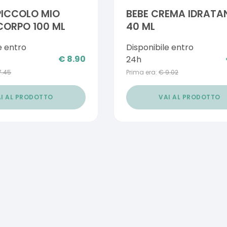
PICCOLO MIO
BEBE CREMA IDRATA
CORPO 100 ML
40 ML
e entro
Disponibile entro
€
8.90
24h
7.45
Prima era:
€
9.02
I AL PRODOTTO
VAI AL PRODOTTO