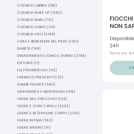
COSMESI LABBRA
(
188
)
COSMESI MAKE UP
(
1380
)
FIOCCHI
COSMESI MANI
(
731
)
NON SA
COSMESI UOMO
(
114
)
400 ML
COSMESI VISO
(
3144
)
Disponibil
CURA E BENESSERE DEL PIEDE
(
1261
)
24h
DIABETE
(
196
)
Prima era:
€
DIMAGRIMENTO UOMO E DONNA
(
2798
)
EDITORIA
(
11
)
VA
ELETTROMEDICALI
(
115
)
FARMACO PRESCRITTO
(
5
)
GAMBE PESANTI
(
580
)
GRAVIDANZA E MENOPAUSA
(
418
)
IGIENE DELL'ORECCHIO
(
124
)
IGIENE E CURA CAPELLI
(
2222
)
IGIENE E DETERSIONE CORPO
(
2139
)
IGIENE INTIMA
(
760
)
IGIENE NASINO
(
91
)