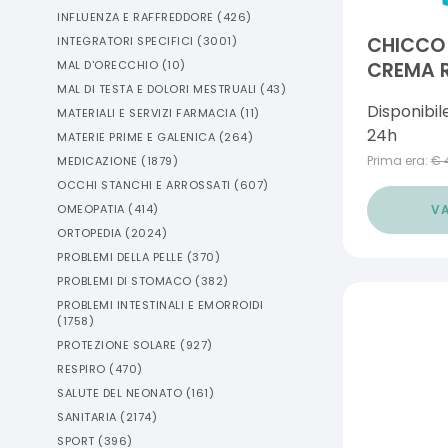
INFLUENZA E RAFFREDDORE
(
426
)
CHICCO
INTEGRATORI SPECIFICI
(
3001
)
CREMA 
MAL D'ORECCHIO
(
10
)
MAL DI TESTA E DOLORI MESTRUALI
(
43
)
BURRO DI
Disponibil
MATERIALI E SERVIZI FARMACIA
(
11
)
VITAMIN
24h
MATERIE PRIME E GALENICA
(
264
)
Prima era:
€
MEDICAZIONE
(
1879
)
OCCHI STANCHI E ARROSSATI
(
607
)
VA
OMEOPATIA
(
414
)
ORTOPEDIA
(
2024
)
PROBLEMI DELLA PELLE
(
370
)
PROBLEMI DI STOMACO
(
382
)
PROBLEMI INTESTINALI E EMORROIDI
(
1758
)
PROTEZIONE SOLARE
(
927
)
RESPIRO
(
470
)
SALUTE DEL NEONATO
(
161
)
SANITARIA
(
2174
)
SPORT
(
396
)