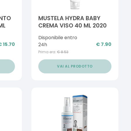
NTO
MUSTELA HYDRA BABY
ML
CREMA VISO 40 ML 2020
Disponibile entro
€
15.70
€
7.90
24h
Prima era:
€
8.53
VAI AL PRODOTTO