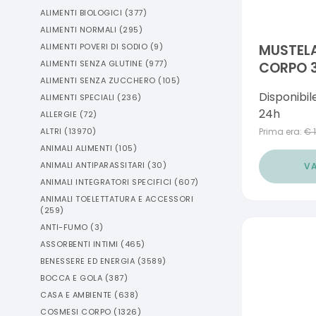
ALIMENTI BIOLOGICI
(
377
)
ALIMENTI NORMALI
(
295
)
ALIMENTI POVERI DI SODIO
(
9
)
MUSTEL
ALIMENTI SENZA GLUTINE
(
977
)
CORPO 3
ALIMENTI SENZA ZUCCHERO
(
105
)
Disponibil
ALIMENTI SPECIALI
(
236
)
24h
ALLERGIE
(
72
)
ALTRI
(
13970
)
Prima era:
€
ANIMALI ALIMENTI
(
105
)
ANIMALI ANTIPARASSITARI
(
30
)
VA
ANIMALI INTEGRATORI SPECIFICI
(
607
)
ANIMALI TOELETTATURA E ACCESSORI
(
259
)
ANTI-FUMO
(
3
)
ASSORBENTI INTIMI
(
465
)
BENESSERE ED ENERGIA
(
3589
)
BOCCA E GOLA
(
387
)
CASA E AMBIENTE
(
638
)
COSMESI CORPO
(
1326
)