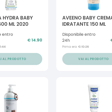
A HYDRA BABY
AVEENO BABY CREM
00 ML 2020
IDRATANTE 150 ML
e entro
Disponibile entro
€
14.90
24h
11.44
Prima era:
€
10.26
I AL PRODOTTO
VAI AL PRODOTTO