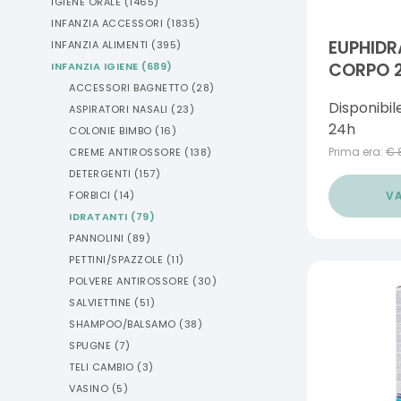
IGIENE ORALE
(
1465
)
INFANZIA ACCESSORI
(
1835
)
EUPHIDR
INFANZIA ALIMENTI
(
395
)
CORPO 
INFANZIA IGIENE
(
689
)
ACCESSORI BAGNETTO
(
28
)
Disponibil
ASPIRATORI NASALI
(
23
)
24h
COLONIE BIMBO
(
16
)
Prima era:
€
CREME ANTIROSSORE
(
138
)
DETERGENTI
(
157
)
VA
FORBICI
(
14
)
IDRATANTI
(
79
)
PANNOLINI
(
89
)
PETTINI/SPAZZOLE
(
11
)
POLVERE ANTIROSSORE
(
30
)
SALVIETTINE
(
51
)
SHAMPOO/BALSAMO
(
38
)
SPUGNE
(
7
)
TELI CAMBIO
(
3
)
VASINO
(
5
)