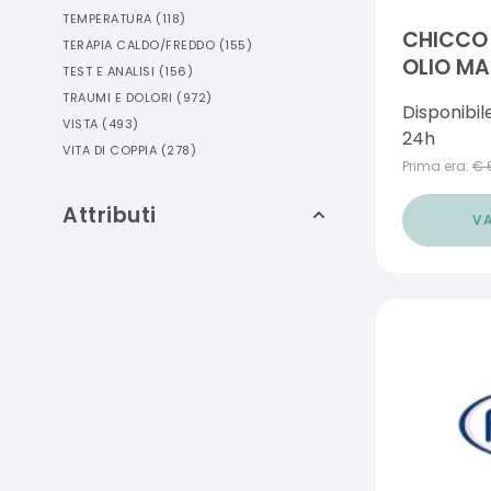
TEMPERATURA
(
118
)
CHICCO
TERAPIA CALDO/FREDDO
(
155
)
OLIO M
TEST E ANALISI
(
156
)
SENSITI
TRAUMI E DOLORI
(
972
)
Disponibil
VISTA
(
493
)
24h
VITA DI COPPIA
(
278
)
Prima era:
€
Attributi
VA