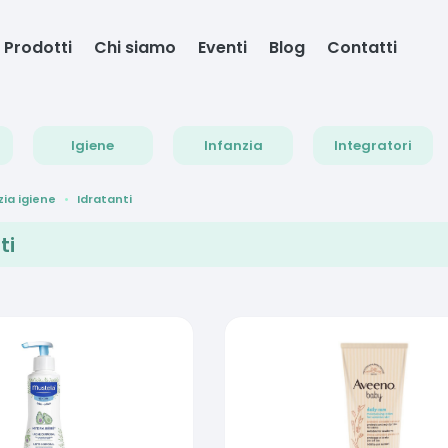
Prodotti
Chi siamo
Eventi
Blog
Contatti
Igiene
Infanzia
Integratori
zia igiene
Idratanti
ti