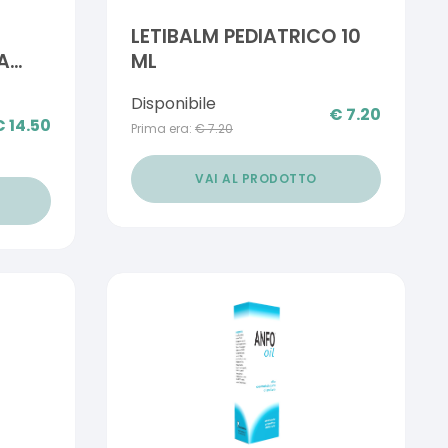
LETIBALM PEDIATRICO 10
A
ML
Disponibile
€
7.20
€
14.50
Prima era:
€
7.20
VAI AL PRODOTTO