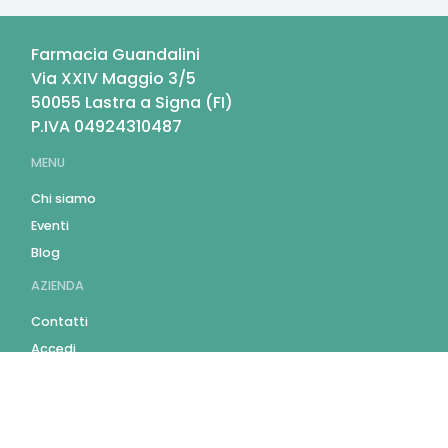
Farmacia Guandalini
Via XXIV Maggio 3/5
50055
Lastra a Signa
(
FI
)
P.IVA
04924310487
MENU
Chi siamo
Eventi
Blog
AZIENDA
Contatti
Accedi
Registrati
Privacy Policy
Condizioni d'uso