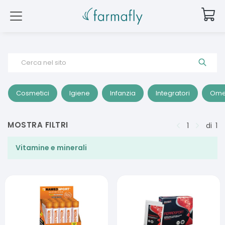
Cerca nel sito
Cosmetici
Igiene
Infanzia
Integratori
Ome
MOSTRA FILTRI
1
di
1
Vitamine e minerali