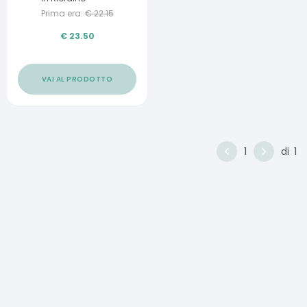
Prima era:
€
22.15
€
23.50
VAI AL PRODOTTO
1
di
1