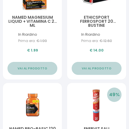
NAMED MAGNESIUM
ETHICSPORT
LIQUID + VITAMINA C 25
FERROSPORT 20
ML
BUSTINE
In Riordino
In Riordino
Prima era:
€
1.99
Prima era:
€
12.60
€
1.99
€
14.00
VAI AL PRODOTTO
VAI AL PRODOTTO
49
%
NAMED PRO-BASIC 120
ENERVIT SALI