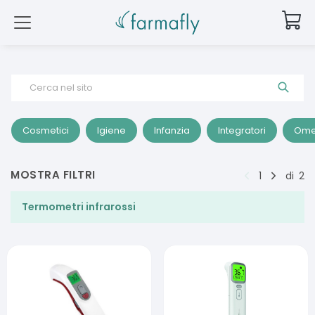
Cerca nel sito
Cosmetici
Igiene
Infanzia
Integratori
Ome
MOSTRA FILTRI
1
di
2
Termometri infrarossi