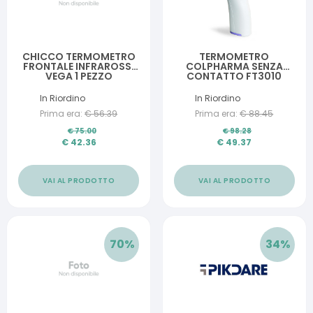
CHICCO TERMOMETRO
TERMOMETRO
FRONTALE INFRAROSSI
COLPHARMA SENZA
VEGA 1 PEZZO
CONTATTO FT3010
In Riordino
In Riordino
Prima era:
€
56.39
Prima era:
€
88.45
€
75.00
€
98.28
€
42.36
€
49.37
VAI AL PRODOTTO
VAI AL PRODOTTO
70
%
34
%