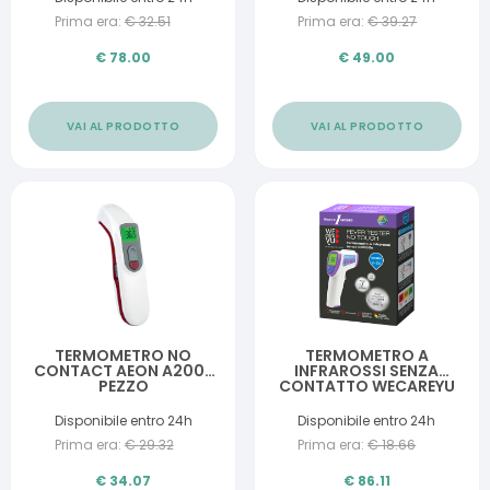
Prima era:
€
32.51
Prima era:
€
39.27
€
78.00
€
49.00
VAI AL PRODOTTO
VAI AL PRODOTTO
TERMOMETRO NO
TERMOMETRO A
CONTACT AEON A200 1
INFRAROSSI SENZA
PEZZO
CONTATTO WECAREYU
FEVER TESTER NO
TOUCH 1 PEZZO
Disponibile entro 24h
Disponibile entro 24h
Prima era:
€
29.32
Prima era:
€
18.66
€
34.07
€
86.11