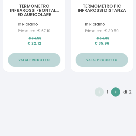
TERMOMETRO
TERMOMETRO PIC
INFRAROSSI FRONTALE
INFRAROSSI DISTANZA
ED AURICOLARE
WELLION
In Riordino
In Riordino
Prima era:
€
67.10
Prima era:
€
39.59
€
74.55
€
54.65
€
22.12
€
35.96
VAI AL PRODOTTO
VAI AL PRODOTTO
1
di
2