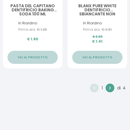
PASTA DEL CAPITANO
BLANX PURE WHITE
DENTIFRICIO BAKING
DENTIFRICIO
SODA 100 ML
SBIANCANTE NON
ABRASIVO 25 ML
In Riordino
In Riordino
Prima era:
€
1.25
Prima era:
€
2.61
€
2.90
€
1.90
€
1.41
VAI AL PRODOTTO
VAI AL PRODOTTO
1
di
4