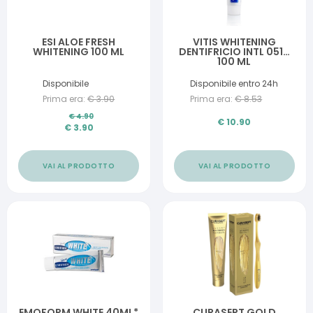
ESI ALOE FRESH
VITIS WHITENING
WHITENING 100 ML
DENTIFRICIO INTL 0519
100 ML
Disponibile
Disponibile entro 24h
Prima era:
€
3.90
Prima era:
€
8.53
€
4.90
€
10.90
€
3.90
VAI AL PRODOTTO
VAI AL PRODOTTO
EMOFORM WHITE 40ML*
CURASEPT GOLD