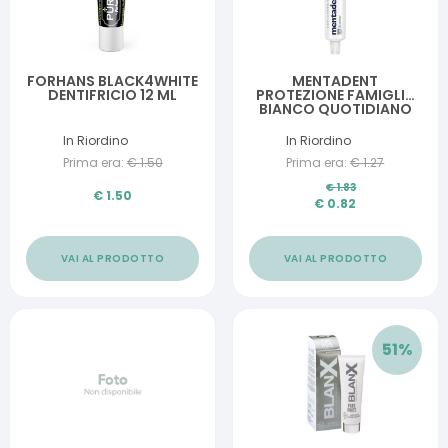
FORHANS BLACK4WHITE
MENTADENT
DENTIFRICIO 12 ML
PROTEZIONE FAMIGLIA
BIANCO QUOTIDIANO
75 ML
In Riordino
In Riordino
Prima era:
€
1.50
Prima era:
€
1.27
€
1.83
€
1.50
€
0.82
VAI AL PRODOTTO
VAI AL PRODOTTO
51
%