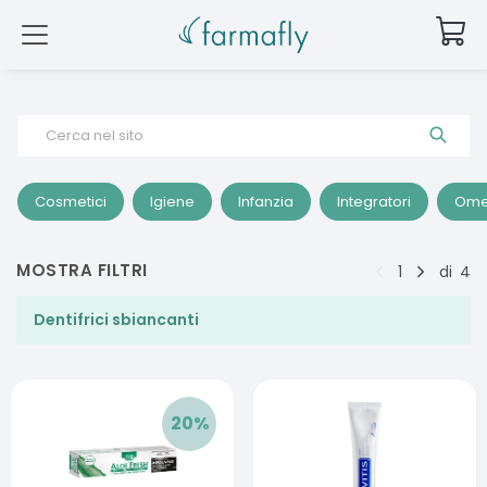
Cerca nel sito
Cosmetici
Igiene
Infanzia
Integratori
Ome
MOSTRA FILTRI
1
di
4
Dentifrici sbiancanti
20
%