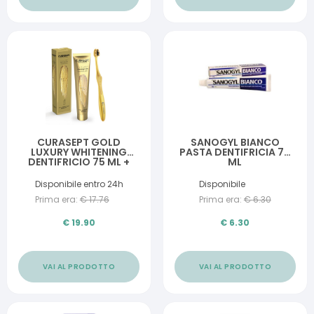
CURASEPT GOLD
SANOGYL BIANCO
LUXURY WHITENING
PASTA DENTIFRICIA 75
DENTIFRICIO 75 ML +
ML
SPAZZOLINO
Disponibile entro 24h
Disponibile
Prima era:
€
17.76
Prima era:
€
6.30
€
19.90
€
6.30
VAI AL PRODOTTO
VAI AL PRODOTTO