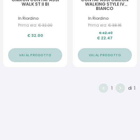
WALK ST II BI
WALKING STYLE IV
BIANCO
In Riordino
In Riordino
Prima era:
€
32.00
Prima era:
€
38.16
€
42.40
€
32.00
€
22.47
VAI AL PRODOTTO
VAI AL PRODOTTO
1
di
1