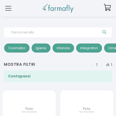
Cerca nel sito
Cosmetici
Igiene
Infanzia
Integratori
Ome
MOSTRA FILTRI
1
di
1
Contapassi