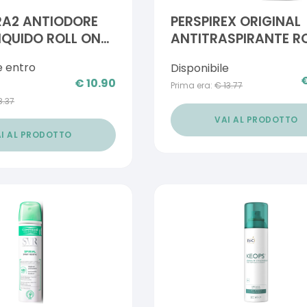
RA2 ANTIODORE
PERSPIREX ORIGINAL
LIQUIDO ROLL ON
ANTITRASPIRANTE R
ON DEODORANTE N
e entro
Disponibile
FORMULA 20 ML
€
10.90
Prima era:
€
13.77
8.37
VAI AL PRODOTTO
I AL PRODOTTO