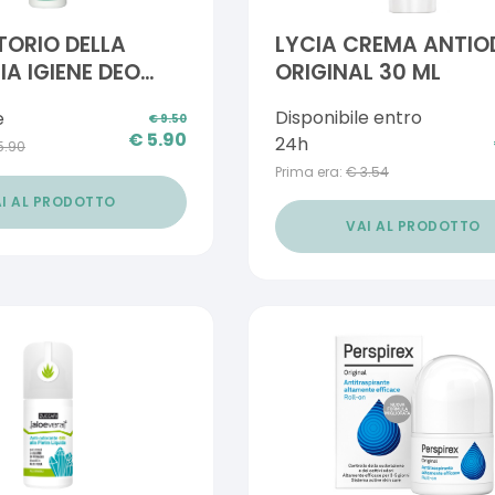
ORIO DELLA
LYCIA CREMA ANTIO
A IGIENE DEO
ORIGINAL 30 ML
URATA PELLI
Disponibile entro
e
€
9.50
 SPRAY 100 ML
€
5.90
24h
5.90
Prima era:
€
3.54
I AL PRODOTTO
VAI AL PRODOTTO