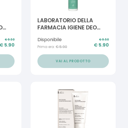
LABORATORIO DELLA
O
FARMACIA IGIENE DEO
BILI
EXTRA DELICATO PELLI
Disponibile
€
9.50
€
9.50
SENSIBILI LATTE 100 ML
€
5.90
€
5.90
Prima era:
€
5.90
VAI AL PRODOTTO