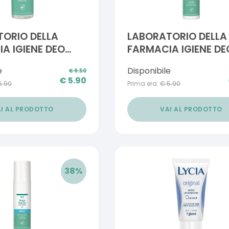
ORIO DELLA
LABORATORIO DELLA
A IGIENE DEO
FARMACIA IGIENE DE
PER SUDORAZIONE
DELICATO PELLI SENSI
e
Disponibile
€
9.50
 50 ML
SPRAY 100 ML
€
5.90
5.90
Prima era:
€
5.90
I AL PRODOTTO
VAI AL PRODOTTO
38
%