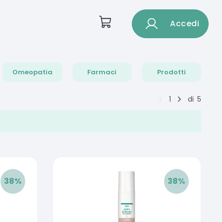
Accedi
Omeopatia
Farmaci
Prodotti
1
di
5
38
%
38
%