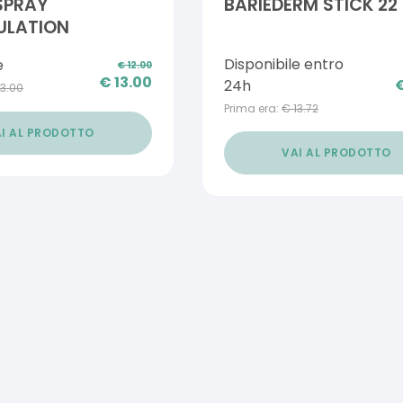
 SPRAY
BARIEDERM STICK 22
ULATION
Disponibile entro
e
€
12.00
€
13.00
24h
13.00
Prima era:
€
13.72
I AL PRODOTTO
VAI AL PRODOTTO