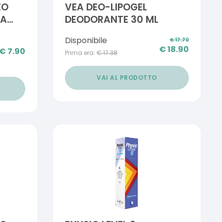
EO
VEA DEO-LIPOGEL
MA
DEODORANTE 30 ML
E DI
Disponibile
€
17.70
€
18.90
€
7.90
Prima era:
€
17.38
VAI AL PRODOTTO