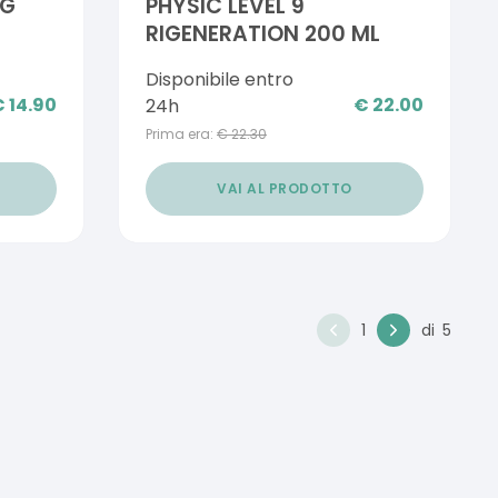
 G
PHYSIC LEVEL 9
RIGENERATION 200 ML
Disponibile entro
€
14.90
€
22.00
24h
Prima era:
€
22.30
VAI AL PRODOTTO
1
di
5