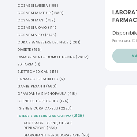
COSMESI LABBRA
(
188
)
LABORAT
COSMESI MAKE UP
(
1380
)
FARMACI
COSMESI MANI
(
732
)
LUNGA D
COSMESI UOMO
(
114
)
Disponibil
NORMALI
COSMESI VISO
(
3145
)
Prima era:
€
CURA E BENESSERE DEL PIEDE
(
1261
)
DIABETE
(
196
)
VA
DIMAGRIMENTO UOMO E DONNA
(
2802
)
EDITORIA
(
11
)
ELETTROMEDICALI
(
115
)
FARMACO PRESCRITTO
(
5
)
GAMBE PESANTI
(
580
)
GRAVIDANZA E MENOPAUSA
(
418
)
IGIENE DELL'ORECCHIO
(
124
)
IGIENE E CURA CAPELLI
(
2223
)
IGIENE E DETERSIONE CORPO
(
2139
)
ACCESSORI IGIENE, CURA E
DEPILAZIONE
(
359
)
DEODORANTI IPERSUDORAZIONE
(
50
)