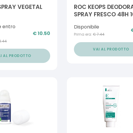
 SPRAY VEGETAL
ROC KEOPS DEODOR
SPRAY FRESCO 48H 
ML
e entro
Disponibile
€
10.50
Prima era:
€
7.44
8.44
VAI AL PRODOTTO
I AL PRODOTTO