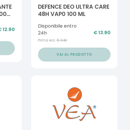
ANTE
DEFENCE DEO ULTRA CARE
100
48H VAP0 100 ML
Disponibile entro
€
12.90
€
13.90
24h
Prima era:
€
11.61
VAI AL PRODOTTO