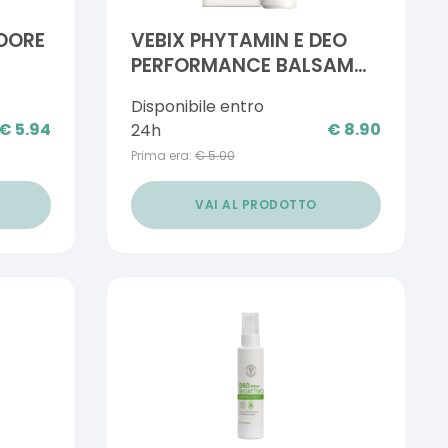
DORE
VEBIX PHYTAMIN E DEO
PERFORMANCE BALSAMO
PIEDI 24H-75ML
Disponibile entro
€
5.94
€
8.90
24h
Prima era:
€
5.00
VAI AL PRODOTTO