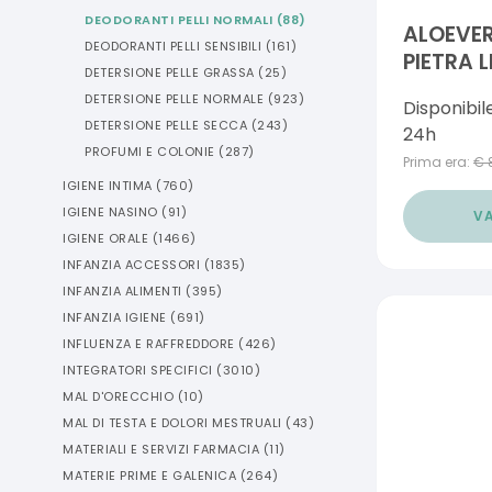
DEODORANTI PELLI NORMALI
(
88
)
ALOEVE
DEODORANTI PELLI SENSIBILI
(
161
)
PIETRA 
DETERSIONE PELLE GRASSA
(
25
)
50 ML
DETERSIONE PELLE NORMALE
(
923
)
Disponibil
DETERSIONE PELLE SECCA
(
243
)
24h
PROFUMI E COLONIE
(
287
)
Prima era:
€
IGIENE INTIMA
(
760
)
IGIENE NASINO
(
91
)
VA
IGIENE ORALE
(
1466
)
INFANZIA ACCESSORI
(
1835
)
INFANZIA ALIMENTI
(
395
)
INFANZIA IGIENE
(
691
)
INFLUENZA E RAFFREDDORE
(
426
)
INTEGRATORI SPECIFICI
(
3010
)
MAL D'ORECCHIO
(
10
)
MAL DI TESTA E DOLORI MESTRUALI
(
43
)
MATERIALI E SERVIZI FARMACIA
(
11
)
MATERIE PRIME E GALENICA
(
264
)