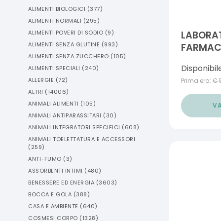
ALIMENTI BIOLOGICI
(
377
)
ALIMENTI NORMALI
(
295
)
ALIMENTI POVERI DI SODIO
(
9
)
LABORAT
ALIMENTI SENZA GLUTINE
(
993
)
FARMACI
ALIMENTI SENZA ZUCCHERO
(
105
)
FORTE I
Disponibil
ALIMENTI SPECIALI
(
240
)
ROLL ON
ALLERGIE
(
72
)
Prima era:
€
ALTRI
(
14006
)
ANIMALI ALIMENTI
(
105
)
VA
ANIMALI ANTIPARASSITARI
(
30
)
ANIMALI INTEGRATORI SPECIFICI
(
608
)
ANIMALI TOELETTATURA E ACCESSORI
(
259
)
ANTI-FUMO
(
3
)
ASSORBENTI INTIMI
(
480
)
BENESSERE ED ENERGIA
(
3603
)
BOCCA E GOLA
(
388
)
CASA E AMBIENTE
(
640
)
COSMESI CORPO
(
1328
)