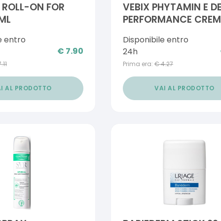
 ROLL-ON FOR
VEBIX PHYTAMIN E D
ML
PERFORMANCE CRE
DEO 24H-75ML ALLUM
e entro
Disponibile entro
ROCCA
€
7.90
24h
7.11
Prima era:
€
4.27
I AL PRODOTTO
VAI AL PRODOTTO