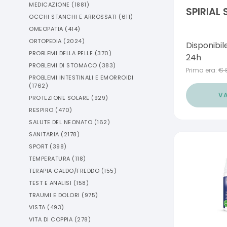
MEDICAZIONE
(
1881
)
SPIRIAL
OCCHI STANCHI E ARROSSATI
(
611
)
OMEOPATIA
(
414
)
ORTOPEDIA
(
2024
)
Disponibil
PROBLEMI DELLA PELLE
(
370
)
24h
PROBLEMI DI STOMACO
(
383
)
Prima era:
€
PROBLEMI INTESTINALI E EMORROIDI
(
1762
)
VA
PROTEZIONE SOLARE
(
929
)
RESPIRO
(
470
)
SALUTE DEL NEONATO
(
162
)
SANITARIA
(
2178
)
SPORT
(
398
)
TEMPERATURA
(
118
)
TERAPIA CALDO/FREDDO
(
155
)
TEST E ANALISI
(
158
)
TRAUMI E DOLORI
(
975
)
VISTA
(
493
)
VITA DI COPPIA
(
278
)