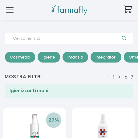
Cerca nel sito
Cosmetici
Igiene
Infanzia
Integratori
Ome
MOSTRA FILTRI
1
di
7
Igienizzanti mani
27
%