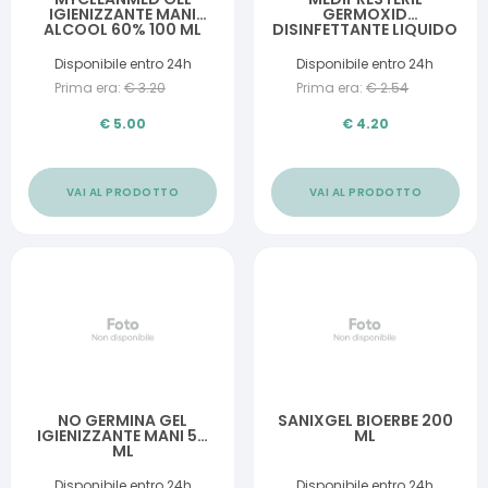
IGIENIZZANTE MANI
GERMOXID
ALCOOL 60% 100 ML
DISINFETTANTE LIQUIDO
CUTE INTEGRA ALLA
CLOREXIDINA 250 ML
Disponibile entro 24h
Disponibile entro 24h
Prima era:
€
3.20
Prima era:
€
2.54
€
5.00
€
4.20
VAI AL PRODOTTO
VAI AL PRODOTTO
NO GERMINA GEL
SANIXGEL BIOERBE 200
IGIENIZZANTE MANI 50
ML
ML
Disponibile entro 24h
Disponibile entro 24h