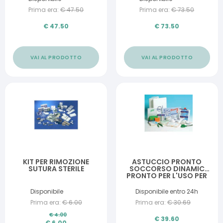
Prima era:
€
47.50
Prima era:
€
73.50
€
47.50
€
73.50
VAI AL PRODOTTO
VAI AL PRODOTTO
KIT PER RIMOZIONE
ASTUCCIO PRONTO
SUTURA STERILE
SOCCORSO DINAMIC
PRONTO PER L'USO PER
TUTTE LE ESIGENZE DI
SICUREZZA E DI
Disponibile
Disponibile entro 24h
PREVENZIONE
Prima era:
€
6.00
Prima era:
€
30.69
€
4.00
€
39.60
€
6.00