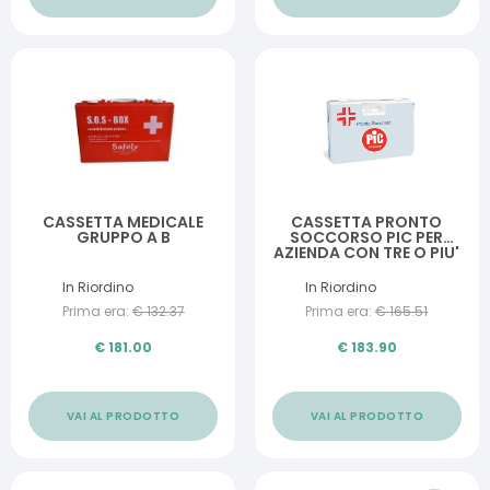
CASSETTA MEDICALE
CASSETTA PRONTO
GRUPPO A B
SOCCORSO PIC PER
AZIENDA CON TRE O PIU'
DIPENDENTI
In Riordino
In Riordino
Prima era:
€
132.37
Prima era:
€
165.51
€
181.00
€
183.90
VAI AL PRODOTTO
VAI AL PRODOTTO