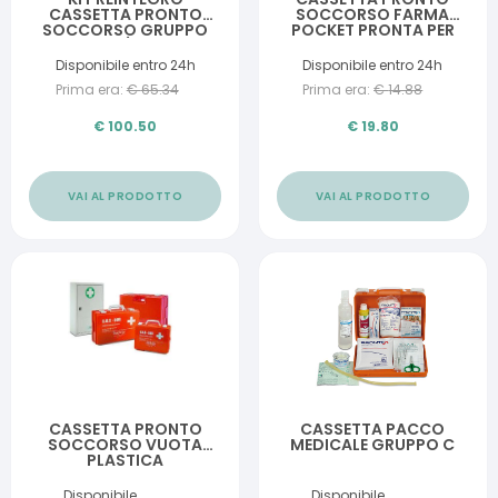
CASSETTA PRONTO
SOCCORSO FARMA
SOCCORSO GRUPPO
POCKET PRONTA PER
A/B
L'USO PER TUTTE LE
ESIGENZE DI SICUREZZA
Disponibile entro 24h
Disponibile entro 24h
E DI PREVENZIONE
Prima era:
€
65.34
Prima era:
€
14.88
€
100.50
€
19.80
VAI AL PRODOTTO
VAI AL PRODOTTO
CASSETTA PRONTO
CASSETTA PACCO
SOCCORSO VUOTA
MEDICALE GRUPPO C
PLASTICA
Disponibile
Disponibile