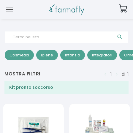
Cerca nel sito
Cosmetici
Igiene
Infanzia
Integratori
Ome
MOSTRA FILTRI
1
di
1
Kit pronto soccorso