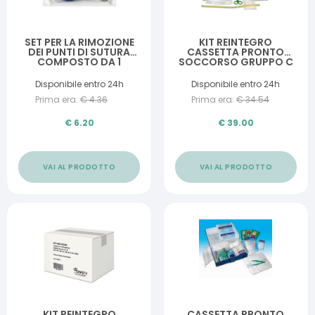
SET PER LA RIMOZIONE
KIT REINTEGRO
DEI PUNTI DI SUTURA
CASSETTA PRONTO
COMPOSTO DA 1
SOCCORSO GRUPPO C
FORBICE 1 PINZETTA 2
COMPRESSE DI GARZA
Disponibile entro 24h
Disponibile entro 24h
DI COTONE
Prima era:
€
4.36
Prima era:
€
34.54
€
6.20
€
39.00
VAI AL PRODOTTO
VAI AL PRODOTTO
KIT REINTEGRO
CASSETTA PRONTO