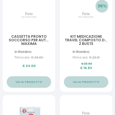
36
%
CASSETTA PRONTO
KIT MEDICAZIONE
SOCCORSO PER AUTO
TRAVEL COMPOSTO DA
MAXIMA
2 BUSTE
GHIACCIO,DISINFETTANTE,2
COMPRESSE GARZA
In Riordino
In Riordino
STERILE DERMATES
Prima era:
€
24.00
Prima era:
€
23.31
10X10, ROLLTEX M
5XX2,5CM,DROPMED
€
25.90
7X5,CUTIFLEX
€
24.00
€
16.63
7X5,FORTEMED
GR,12SALV,FOOTCARE
VAI AL PRODOTTO
VAI AL PRODOTTO