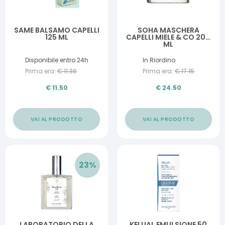
SAME BALSAMO CAPELLI
SOHA MASCHERA
125 ML
CAPELLI MIELE & CO 200
ML
Disponibile entro 24h
In Riordino
Prima era:
€
11.36
Prima era:
€
17.15
€
11.50
€
24.50
VAI AL PRODOTTO
VAI AL PRODOTTO
23
%
LABORATORIO DELLA
KELUAL EMULSIONE 50