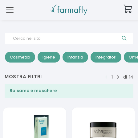
Cerca nel sito
Cosmetici
Igiene
Infanzia
Integratori
Ome
MOSTRA FILTRI
1
di
14
Balsamo e maschere