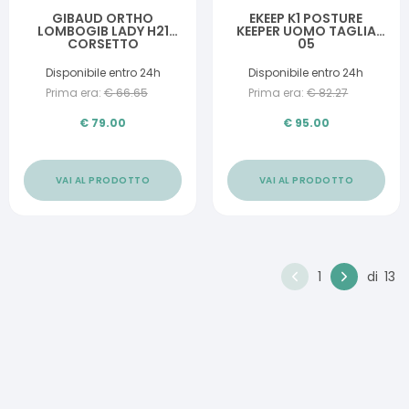
GIBAUD ORTHO
EKEEP K1 POSTURE
LOMBOGIB LADY H21
KEEPER UOMO TAGLIA
CORSETTO
05
LOMBOSACRALE 02
Disponibile entro 24h
Disponibile entro 24h
Prima era:
€
66.65
Prima era:
€
82.27
€
79.00
€
95.00
VAI AL PRODOTTO
VAI AL PRODOTTO
1
di
13