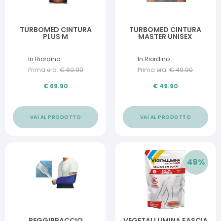
TURBOMED CINTURA
TURBOMED CINTURA
PLUS M
MASTER UNISEX
In Riordino
In Riordino
Prima era:
€
69.90
Prima era:
€
49.90
€
69.90
€
49.90
VAI AL PRODOTTO
VAI AL PRODOTTO
49
%
REGGIBRACCIO
VEGETALLUMINA FASCIA