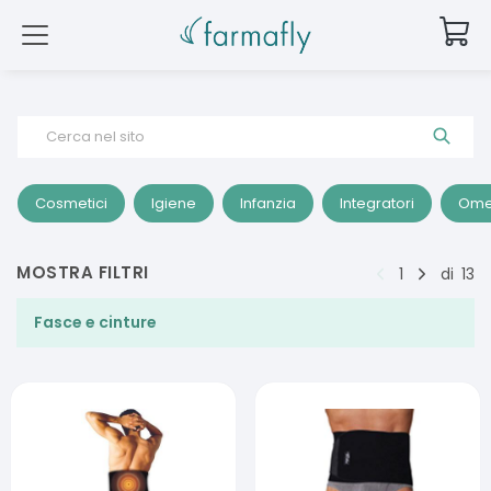
Cerca nel sito
Cosmetici
Igiene
Infanzia
Integratori
Ome
MOSTRA FILTRI
1
di
13
Fasce e cinture