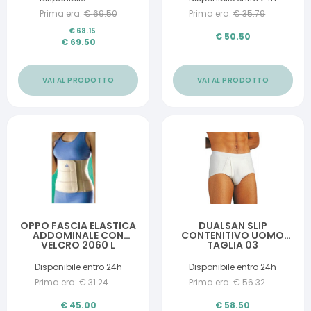
Prima era:
€
69.50
Prima era:
€
35.79
€
68.15
€
50.50
€
69.50
VAI AL PRODOTTO
VAI AL PRODOTTO
OPPO FASCIA ELASTICA
DUALSAN SLIP
ADDOMINALE CON
CONTENITIVO UOMO
VELCRO 2060 L
TAGLIA 03
Disponibile entro 24h
Disponibile entro 24h
Prima era:
€
31.24
Prima era:
€
56.32
€
45.00
€
58.50