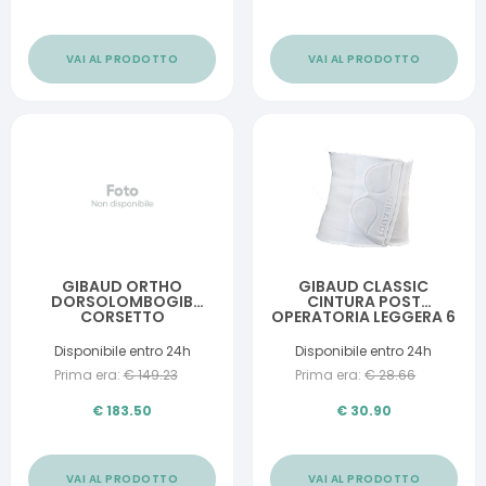
VAI AL PRODOTTO
VAI AL PRODOTTO
GIBAUD ORTHO
GIBAUD CLASSIC
DORSOLOMBOGIB
CINTURA POST
CORSETTO
OPERATORIA LEGGERA 6
DORSOLOMBARE CON
SPALLACCI 01
Disponibile entro 24h
Disponibile entro 24h
Prima era:
€
149.23
Prima era:
€
28.66
€
183.50
€
30.90
VAI AL PRODOTTO
VAI AL PRODOTTO