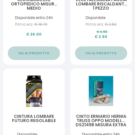
ORTOPEDICO MISURA
LOMBARE RISCALDANTE
MEDIO
1 PEZZO
Disponibile entro 24h
Disponibile
Prima era:
€
18.79
Prima era:
€
2.50
€
4.90
€
26.00
€
2.50
VAI AL PRODOTTO
VAI AL PRODOTTO
CINTURA LOMBARE
CINTO ERNIARIO HERNIA
FUTURO REGOLABILE
TRUSS OPPO MODELLO
DS2149R MISURA EXTRA
LARGE FASCIA PER ERNIA
SINGOLA DESTRA
Disponibile
Disponibile entro 24h