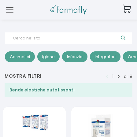
Cerca nel sito
Cosmetici
Igiene
Infanzia
Integratori
Ome
MOSTRA FILTRI
1
di
8
Bende elastiche autofissanti