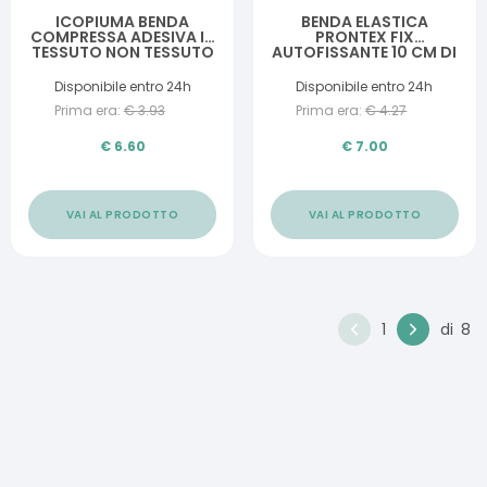
ICOPIUMA BENDA
BENDA ELASTICA
COMPRESSA ADESIVA IN
PRONTEX FIX
TESSUTO NON TESSUTO
AUTOFISSANTE 10 CM DI
10X25 CM 2 PEZZI
ALTEZZA PER4 METRI IN
ESTENSIONE
Disponibile entro 24h
Disponibile entro 24h
Prima era:
€
3.93
Prima era:
€
4.27
€
6.60
€
7.00
VAI AL PRODOTTO
VAI AL PRODOTTO
1
di
8