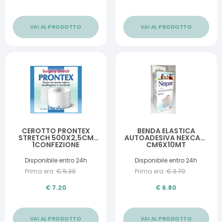
VAI AL PRODOTTO
VAI AL PRODOTTO
CEROTTO PRONTEX
BENDA ELASTICA
STRETCH 500X2,5CM
AUTOADESIVA NEXCARE
1CONFEZIONE
CM6X10MT
Disponibile entro 24h
Disponibile entro 24h
Prima era:
€
5.30
Prima era:
€
3.70
€
7.20
€
6.80
VAI AL PRODOTTO
VAI AL PRODOTTO