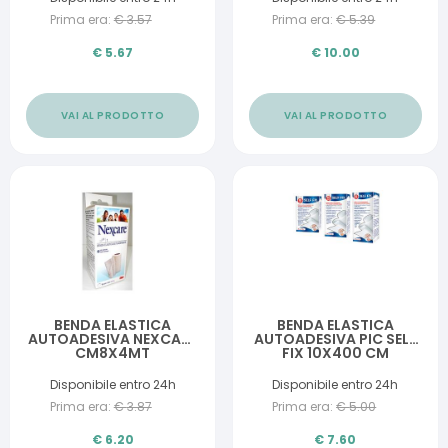
Prima era:
€
3.57
Prima era:
€
5.39
€
5.67
€
10.00
VAI AL PRODOTTO
VAI AL PRODOTTO
BENDA ELASTICA
BENDA ELASTICA
AUTOADESIVA NEXCARE
AUTOADESIVA PIC SELF
CM8X4MT
FIX 10X400 CM
FUSTELLA
Disponibile entro 24h
Disponibile entro 24h
Prima era:
€
3.87
Prima era:
€
5.00
€
6.20
€
7.60