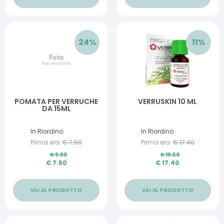
24
%
11
%
POMATA PER VERRUCHE
VERRUSKIN 10 ML
DA 15ML
In Riordino
In Riordino
Prima era:
€
7.50
Prima era:
€
17.40
€
9.90
€
19.50
€
7.50
€
17.40
VAI AL PRODOTTO
VAI AL PRODOTTO