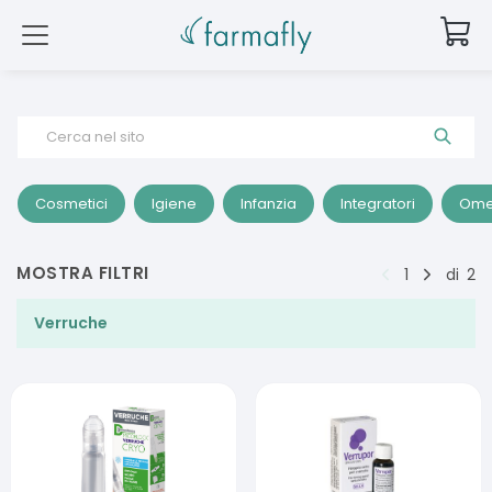
Cerca nel sito
Cosmetici
Igiene
Infanzia
Integratori
Ome
MOSTRA FILTRI
1
di
2
Verruche