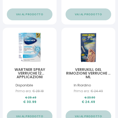
VAI AL PRODOTTO
VAI AL PRODOTTO
WARTNER SPRAY
VERRUKILL GEL
VERRUCHE 12
RIMOZIONE VERRUCHE 2
APPLICAZIONI
ML
Disponibile
In Riordino
Prima era:
€
28.18
Prima era:
€
24.49
€
29.49
€
23.90
€
30.99
€
24.49
VAI AL PRODOTTO
VAI AL PRODOTTO