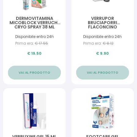
DERMOVITAMINA
VERRUPOR
MICOBLOCK VERRUCHE
BRUCIAPORRI
CRYO SPRAY 38 ML
FLACONCINO
CONTAGOCCE 12 ML
NUOVA FORMULA
Disponibile entro 24h
Disponibile entro 24h
Prima era:
€
17.55
Prima era:
€
8.12
€
19.50
€
9.90
VAI AL PRODOTTO
VAI AL PRODOTTO
VERRUXINE GEL 15 ML
FOOTCARE GEL